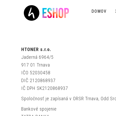
DOMOV
HTONER s.r.o.
Jaderná 6964/5
917 01 Trnava
IČO 52030458
DIČ 2120868937
IČ DPH SK2120868937
Spoločnosť je zapísaná v ORSR Trnava, Odd.Sro
Bankové spojenie